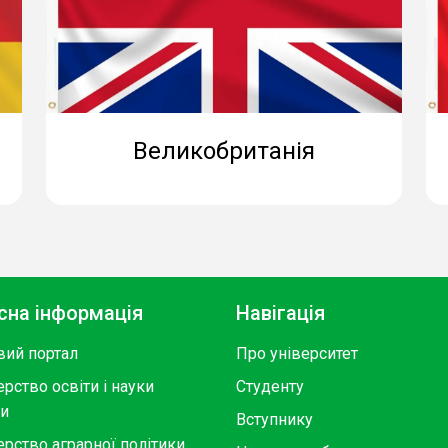
Великобританія
сна інформація
Навігація
вий портал
Про університет
ерство освіти і науки
Студенту
ни
Вступнику
ерство аграрної політики