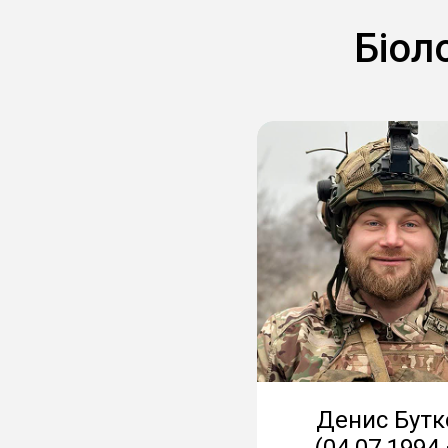
Біол
Денис Бутк
(04.07.1994