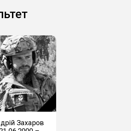
льтет
дрій Захаров
21.06.2000 –