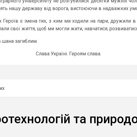
грарного університету не розгубилися: десятки мужніх чоло
нять нашу державу від ворога, вистоюючи в надважких ум
 Героїв є імена тих, з ким ми ходили на пари, дружили в с
лали свої життя, щоб ми могли жити, навчатися, розвиватис
а шана загиблим.
Слава Україні. Героям слава.
их
ротехнологій та природ