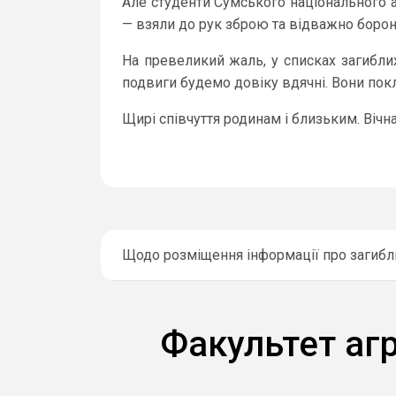
Але студенти Сумського національного а
— взяли до рук зброю та відважно боро
На превеликий жаль, у списках загиблих
подвиги будемо довіку вдячні. Вони пок
Щирі співчуття родинам і близьким. Вічн
Щодо розміщення інформації про загибл
Факультет аг