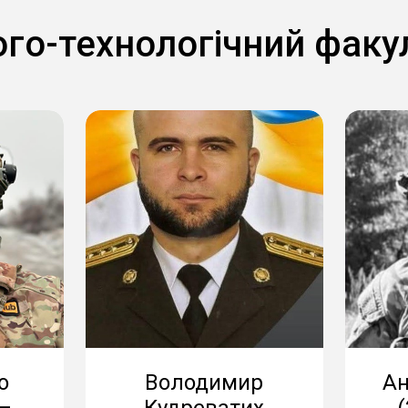
ого-технологічний факу
о
Володимир
Ан
 –
Кудреватих
(