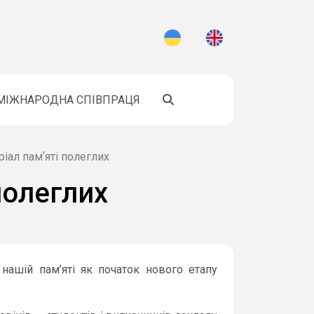
МІЖНАРОДНА СПІВПРАЦЯ
іал памʼяті полеглих
полеглих
ашій пам’яті як початок нового етапу