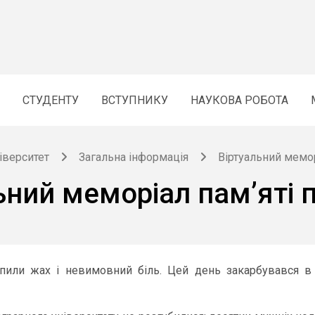
СТУДЕНТУ
ВСТУПНИКУ
НАУКОВА РОБОТА
іверситет
Загальна інформація
Віртуальний мемор
ьний меморіал памʼяті 
пили жах і невимовний біль. Цей день закарбувався в н