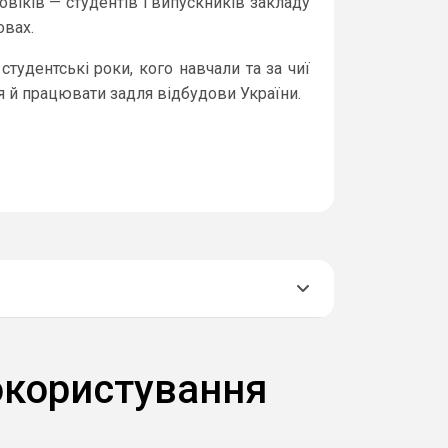
віків — студентів і випускників закладу
овах.
тудентські роки, кого навчали та за чиї
я й працювати задля відбудови України.
окористування