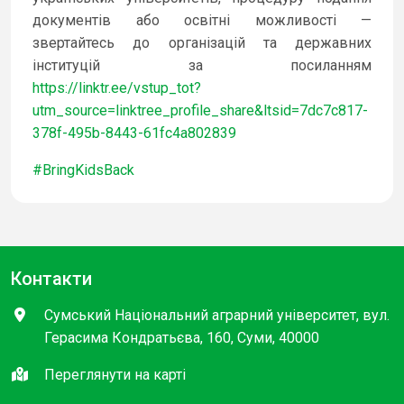
документів або освітні можливості —
звертайтесь до організацій та державних
інституцій за посиланням
https://linktr.ee/vstup_tot?
utm_source=linktree_profile_share&ltsid=7dc7c817-
378f-495b-8443-61fc4a802839
#BringKidsBack
Контакти
Сумський Національний аграрний університет, вул.
Герасима Кондратьєва, 160, Суми, 40000
Переглянути на карті