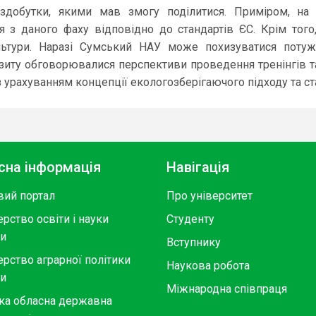
обутки, якими мав змогу поділитися. Приміром, на ба
я з даного фаху відповідно до стандартів ЄС. Крім тог
льтури. Наразі Сумський НАУ може похизуватися поту
ізиту обговорювалися перспективи проведення тренінгів т
 урахуванням концепції екологозберігаючого підходу та ст
сна інформація
Навігація
вий портал
Про університет
ерство освіти і науки
Студенту
ни
Вступнику
ерство аграрної політики
Наукова робота
ни
Міжнародна співпраця
ка обласна державна