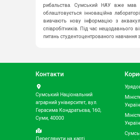
рибальства. Сумський НАУ вже мав зд
облаштовується інноваційна лабораторі
вивчають нову інформацію з акваку
співробітників. Під час нещодавнього в
питань студентоцентрованого навчання з
Контакти
Кори
Урядо
Сумський Національний
Мініст
аграрний університет, вул.
Украї
Герасима Кондратьєва, 160,
Мініст
Суми, 40000
Украї
Сумсь
Переглянути на карті