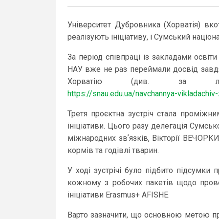
Університет Дубровника (Хорватія) вко
реалізують ініціативу, і Сумський націо
За період співпраці із закладами освіти
НАУ вже не раз переймали досвід завдя
Хорватію (див. за 
https://snau.edu.ua/navchannya-vikladachiv
Третя проєктна зустріч стала проміжни
ініціативи. Цього разу делегація Сумсь
міжнародних звʼязків, Вікторії ВЕЧОРКИ
кормів та годівлі тварин.
У ході зустрічі було підбито підсумки 
кожному з робочих пакетів щодо провед
ініціативи Erasmus+ AFISHE.
Варто зазначити, що основною метою пр