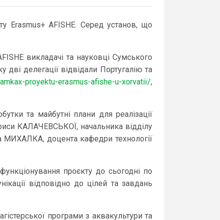
кту Erasmus+ AFISHE. Серед установ, що
м AFISHE викладачі та науковці Сумського
 дві делегації відвідали Португалію та
-ramkax-proyektu-erasmus-afishe-u-xorvatiї/
,
бутки та майбутні плани для реалізації
Лариси КАЛАЧЕВСЬКОЇ, начальника відділу
дра МИХАЛКА, доцента кафедри технології
у функціонування проєкту до сьогодні по
нікації відповідно до цілей та завдань
гістерської програми з аквакультури та