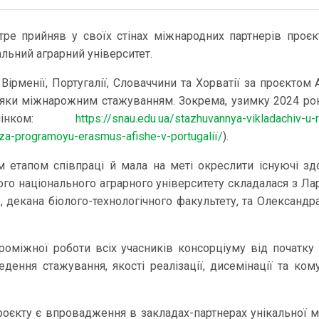
тре прийняв у своїх стінах міжнародних партнерів проє
нальний аграрний університет.
 Вірменії, Португалії, Словаччини та Хорватії за проєкто
ки міжнарожним стажуванням. Зокрема, узимку 2024 року
лінком:
https://snau.edu.ua/stazhuvannya-vikladachiv-u
-za-programoyu-erasmus-afishe-v-portugaliї/
).
м етапом співпраці й мала на меті окреслити існуючі здо
кого національного аграрного університету складалася з 
, декана біолого-технологічного факультету, та Олексан
проміжної роботи всіх учасників консорціуму від початк
ення стажування, якості реалізації, дисемінації та кому
оєкту є впровадження в закладах-партнерах унікальної ма