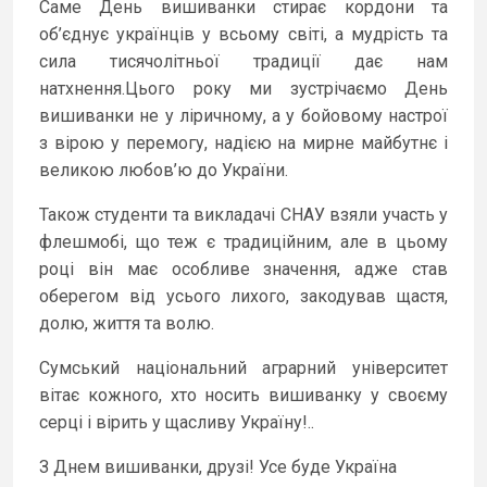
Саме День вишиванки стирає кордони та
об’єднує українців у всьому світі, а мудрість та
сила тисячолітньої традиції дає нам
натхнення.Цього року ми зустрічаємо День
вишиванки не у ліричному, а у бойовому настрої
з вірою у перемогу, надією на мирне майбутнє і
великою любов’ю до України.
Також студенти та викладачі СНАУ взяли участь у
флешмобі, що теж є традиційним, але в цьому
році він має особливе значення, адже став
оберегом від усього лихого, закодував щастя,
долю, життя та волю.
Сумський національний аграрний університет
вітає кожного, хто носить вишиванку у своєму
серці і вірить у щасливу Україну!..
З Днем вишиванки, друзі! Усе буде Україна