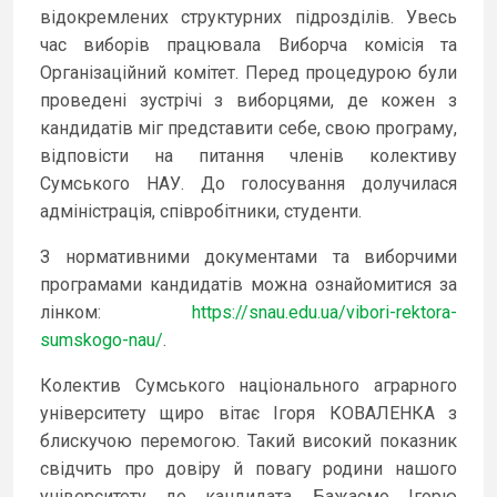
відокремлених структурних підрозділів. Увесь
час виборів працювала Виборча комісія та
Організаційний комітет. Перед процедурою були
проведені зустрічі з виборцями, де кожен з
кандидатів міг представити себе, свою програму,
відповісти на питання членів колективу
Сумського НАУ. До голосування долучилася
адміністрація, співробітники, студенти.
З нормативними документами та виборчими
програмами кандидатів можна ознайомитися за
лінком:
https://snau.edu.ua/vibori-rektora-
sumskogo-nau/
.
Колектив Сумського національного аграрного
університету щиро вітає Ігоря КОВАЛЕНКА з
блискучою перемогою. Такий високий показник
свідчить про довіру й повагу родини нашого
університету до кандидата. Бажаємо Ігорю