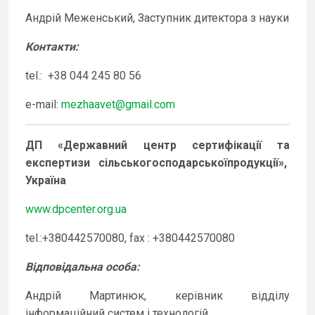
Андрій Меженський, Заступник дитектора з науки
Контакти
:
tel.: +38 044 245 80 56
e-mail:
mezhaavet@gmail.com
ДП «Державний центр сертифікації та
експертизи сільськогосподарської
продукції»,
Україна
www.dpcenter.org.ua
tel.:+380442570080, fax : +380442570080
Відповідальна особа
:
Андрій Мартинюк, керівник відділу
інформаційний систем і технологій