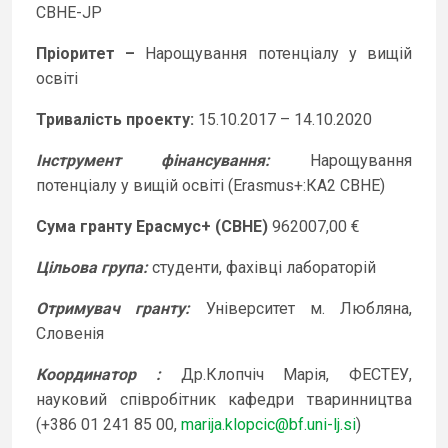
CBHE-JP
Пріоритет –
Нарощування потенціалу у вищій
освіті
Тривалість проекту:
15.10.2017 – 14.10.2020
Інструмент фінансування:
Нарощування
потенціалу у вищій освіті (Erasmus+:КА2 CBHE)
Сума гранту Ерасмус+ (CBHE)
962007,00
€
Цільова група:
студенти, фахівці лабораторій
Отримувач гранту:
Університет м. Любляна,
Словенія
Координатор :
Др.Клопчіч Марія, ФЕСТЕУ,
науковий співробітник кафедри тваринництва
(+386 01 241 85 00,
marija.klopcic@bf.uni-lj.si
)