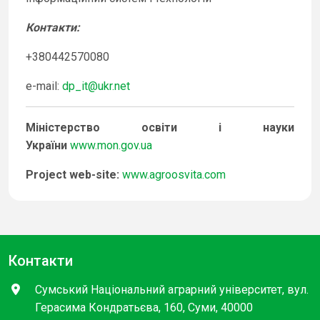
Контакти
:
+380442570080
e-mail:
dp_it@ukr.net
Міністерство освіти і науки
України
www.mon.gov.ua
Project web-site:
www.agroosvita.com
Контакти
Сумський Національний аграрний університет, вул.
Герасима Кондратьєва, 160, Суми, 40000