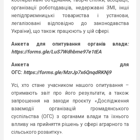
організації роботодавців, недержавні ЗМІ, інші
непідприємницькі товариства і установи,
легалізовані відповідно до законодавства
України), що також працюють у цій сфері.
Анкета для опитування органів влади
:
https://forms.gle/LuS7Wdhbme97e1tEA
Анкета для
ОГС:
https://forms.gle/MzrJp7x6QnqdRKNj9
Усі, хто стане учасником нашого опитування –
отримають звіт про його результати, а також
запрошення на заходи проєкту «Дослідження
взаємодії організацій громадянського
суспільства (ОГС) з органами влади та їхнього
впливу на прийняття рішень у сфері аграрного та
сільського розвитку».