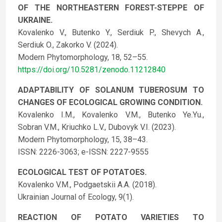
OF THE NORTHEASTERN FOREST-STEPPE OF
UKRAINE.
Kovalenko V., Butenko Y., Serdiuk P., Shevych A.,
Serdiuk O., Zakorko V. (2024).
Modern Phytomorphology, 18, 52–55.
https://doi.org/10.5281/zenodo.11212840
ADAPTABILITY OF SOLANUM TUBEROSUM TO
CHANGES OF ECOLOGICAL GROWING CONDITION.
Kovalenko I.M., Kovalenko V.M., Butenko Ye.Yu.,
Sobran V.M., Kriuchko L.V., Dubovyk V.I. (2023).
Modern Phytomorphology, 15, 38–43.
ISSN: 2226-3063; e-ISSN: 2227-9555
ECOLOGICAL TEST OF POTATOES.
Kovalenko V.M., Podgaetskii A.A. (2018).
Ukrainian Journal of Ecology, 9(1).
REACTION OF POTATO VARIETIES TO