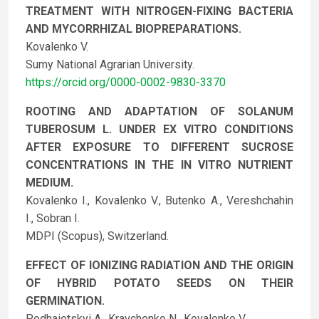
TREATMENT WITH NITROGEN-FIXING BACTERIA
AND MYCORRHIZAL BIOPREPARATIONS.
Kovalenko V.
Sumy National Agrarian University.
https://orcid.org/0000-0002-9830-3370
ROOTING AND ADAPTATION OF SOLANUM
TUBEROSUM L. UNDER EX VITRO CONDITIONS
AFTER EXPOSURE TO DIFFERENT SUCROSE
CONCENTRATIONS IN THE IN VITRO NUTRIENT
MEDIUM.
Kovalenko I., Kovalenko V., Butenko A., Vereshchahin
I., Sobran I.
MDPI (Scopus), Switzerland.
EFFECT OF IONIZING RADIATION AND THE ORIGIN
OF HYBRID POTATO SEEDS ON THEIR
GERMINATION.
Podhaietskyi A., Kravchenko N., Kovalenko V.