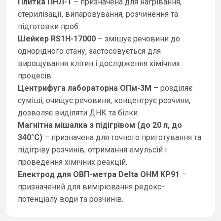
Плитка ПНЛ-1
– призначена для нагрівання,
стерилізації, випаровування, розчинення та
підготовки проб.
Шейкер RS1H-17000
– змішує речовини до
однорідного стану, застосовується для
вирощування клітин і дослідження хімічних
процесів.
Центрифуга лабораторна ОПм-3М
– розділяє
суміші, очищує речовини, концентрує розчини,
дозволяє виділяти ДНК та білки.
Магнітна мішалка з підігрівом (до 20 л, до
340°С)
– призначена для точного приготування та
підігріву розчинів, отримання емульсій і
проведення хімічних реакцій.
Електрод для ОВП-метра Delta OHM KP91
–
призначений для вимірювання редокс-
потенціалу води та розчинів.