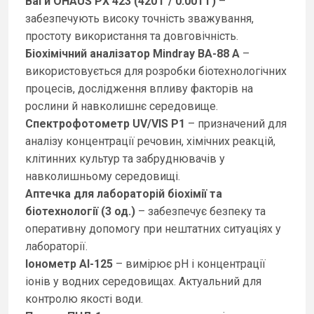
Ваги OHAUS PX 423 (420 г / 0.001 г)
–
забезпечують високу точність зважування,
простоту використання та довговічність.
Біохімічний аналізатор Mindray BA-88 A
–
використовується для розробки біотехнологічних
процесів, дослідження впливу факторів на
рослини й навколишнє середовище.
Спектрофотометр UV/VIS P1
– призначений для
аналізу концентрації речовин, хімічних реакцій,
клітинних культур та забруднювачів у
навколишньому середовищі.
Аптечка для лабораторій біохімії та
біотехнології (3 од.)
– забезпечує безпеку та
оперативну допомогу при нештатних ситуаціях у
лабораторії.
Іонометр АІ-125
– вимірює рН і концентрації
іонів у водних середовищах. Актуальний для
контролю якості води.