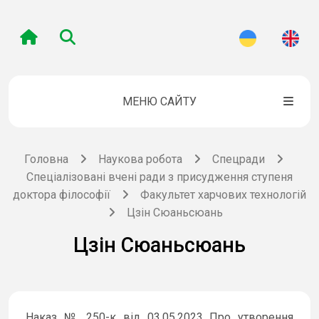
МЕНЮ САЙТУ
Головна
Наукова робота
Спецради
Спеціалізовані вчені ради з присудження ступеня
доктора філософії
Факультет харчових технологій
Цзін Сюаньсюань
Цзін Сюаньсюань
Наказ № 250-к від 03.05.2023 Про утворення