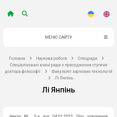
МЕНЮ САЙТУ
Головна
Наукова робота
Спецради
Спеціалізовані вчені ради з присудження ступеня
доктора філософії
Факультет харчових технологій
Лі Янпінь
Лі Янпінь
Наказ № 2-к від 04.01.2023 Про утворення