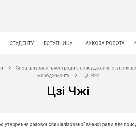
СТУДЕНТУ
ВСТУПНИКУ
НАУКОВА РОБОТА
ди
Спеціалізовані вчені ради з присудження ступеня до
менеджменту
Цзі Чжі
Цзі Чжі
ро утворення разової спеціалізованої вченої ради для при