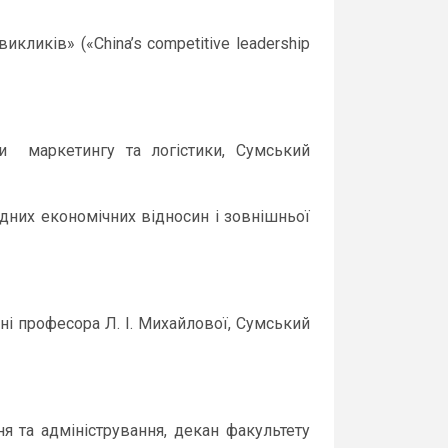
кликів» («China’s competitive leadership
ри маркетингу та логістики, Сумський
одних економічних відносин і зовнішньої
і професора Л. І. Михайлової, Сумський
я та адміністрування, декан факультету