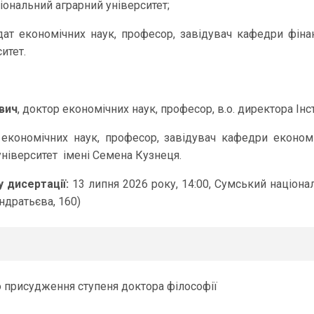
ональний аграрний університет;
дат економічних наук, професор, завідувач кафедри фінан
итет.
вич
, доктор економічних наук, професор, в.о. директора Ін
 економічних наук, професор, завідувач кафедри економік
ніверситет імені Семена Кузнеця.
 дисертації:
13 липня 2026 року, 14:00, Сумський націонал
ондратьєва, 160)
о присудження ступеня доктора філософії