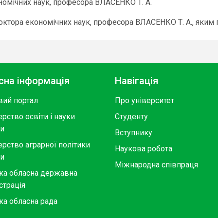
ономічних наук, професора ВЛАСЕНКО Т. А.
октора економічних наук, професора ВЛАСЕНКО Т. А., яким 
сна інформація
Навігація
вий портал
Про університет
ерство освіти і науки
Студенту
ни
Вступнику
ерство аграрної політики
Наукова робота
ни
Міжнародна співпраця
ка обласна державна
страція
ка обласна рада