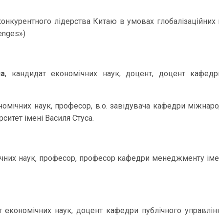
конкурентного лідерства Китаю в умовах глобалізаційних ви
lenges»)
на
, кандидат економічних наук, доцент, доцент кафед
номічних наук, професор, в.о. завідувача кафедри міжнар
ситет імені Василя Стуса.
ічних наук, професор, професор кафедри менеджменту імен
 економічних наук, доцент кафедри публічного управлінн