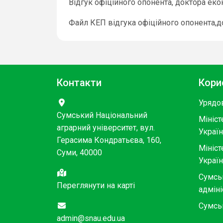
Відгук офіційного опонента, доктора ек
Файл КЕП відгука офіційного опонента,д
Контакти
Кори
Урядо
Сумський Національний
Мініст
аграрний університет, вул.
Украї
Герасима Кондратьєва, 160,
Мініст
Суми, 40000
Украї
Сумсь
Переглянути на карті
адміні
Сумсь
admin@snau.edu.ua