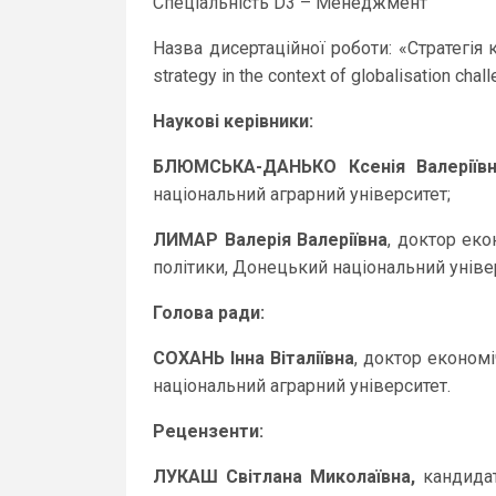
Спеціальність D3 – Менеджмент
Назва дисертаційної роботи: «Стратегія 
strategy in the context of globalisation chal
Наукові керівники:
БЛЮМСЬКА-ДАНЬКО Ксенія Валеріїв
національний аграрний університет;
ЛИМАР Валерія Валеріївна
, доктор еко
політики, Донецький національний універ
Голова ради:
СОХАНЬ Інна Віталіївна
, доктор економ
національний аграрний університет.
Рецензенти:
ЛУКАШ Світлана Миколаївна,
кандидат