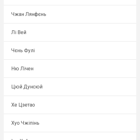
Чжан Лянфєнь
Лі Вей
Чєнь Фулі
Ню Лічен
Цюй Дунсюй
Хе Цзетао
Хуо Чжіпінь