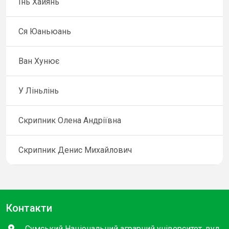
Інь Хайянь
Ся Юаньюань
Ван Хунює
У Ліньлінь
Скрипник Олена Андріївна
Скрипник Денис Михайлович
Контакти
Сумський Національний аграрний університет, вул.