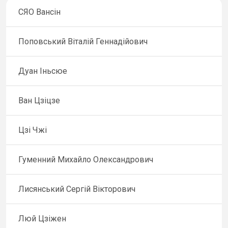
СЯО Вансін
Поповський Віталій Геннадійович
Дуан Іньсюе
Ван Цзіцзе
Цзі Чжі
Гуменний Михайло Олександрович
Лисянський Сергій Вікторович
Люй Цзіжен