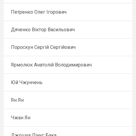
Петренко Олег Ігорович
Дяченко Віктор Васильович
Пороскун Сергій Сергійович
Ярмолюк Анатолій Володимирович
Юй Чжунчень
Ян Ян
Чжан Ян
Джошуа Лінус Бака