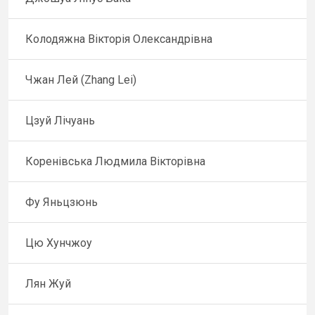
Колодяжна Вікторія Олександрівна
Чжан Лей (Zhang Lei)
Цзуй Лічуань
Коренівська Людмила Вікторівна
Фу Яньцзюнь
Цю Хунчжоу
Лян Жуй