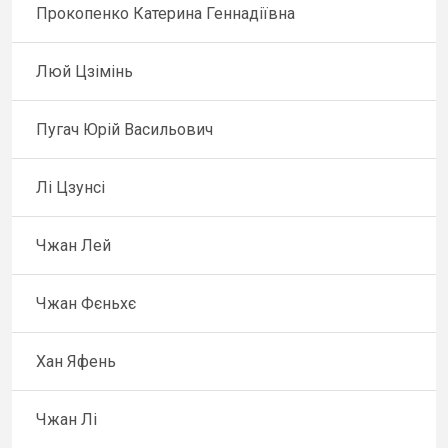
Прокопенко Катерина Геннадіївна
Люй Цзімінь
Пугач Юрій Васильович
Лі Цзунсі
Чжан Лей
Чжан Фєньхє
Хан Яфень
Чжан Лі