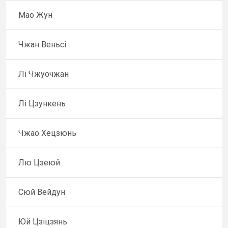
Мао Жун
Чжан Веньсі
Лі Чжуочжан
Лі Цзункень
Чжао Хецзюнь
Лю Цзеюй
Сюй Вейдун
Юй Цзіцзянь