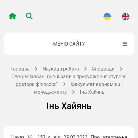
МЕНЮ САЙТУ
Головна
Наукова робота
Спецради
Спеціалізовані вчені ради з присудження ступеня
доктора філософії
Факультет економіки і
менеджменту
Інь Хайянь
Інь Хайянь
Наказ № 153-к від 29.03.2023 Про утворення