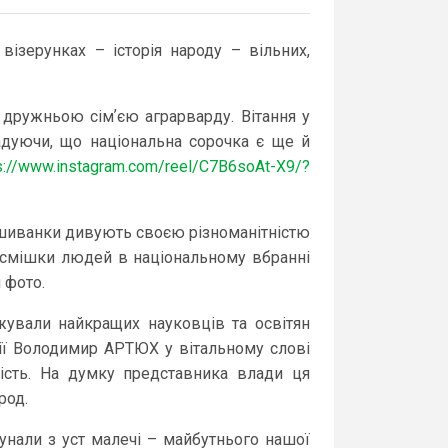
візерунках – історія народу – вільних,
 дружньою сімʼєю аграрварду. Вітання у
адуючи, що національна сорочка є ще й
s://www.instagram.com/reel/C7B6soAt-X9/?
 Вишиванки дивують своєю різноманітністю
. Усмішки людей в національному вбранні
 фото.
жували найкращих науковців та освітян
ції Володимир АРТЮХ у вітальному слові
ність. На думку представника влади ця
арод.
лунали з уст малечі – майбутнього нашої