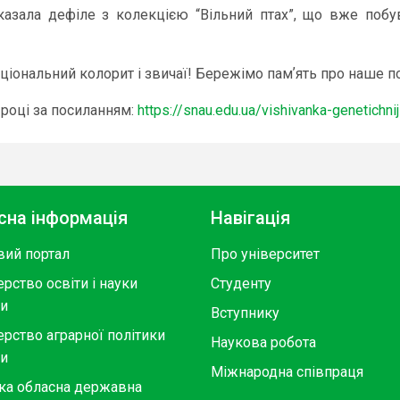
показала дефіле з колекцією “Вільний птах”, що вже поб
аціональний колорит і звичаї! Бережімо памʼять про наше п
році за посиланням:
https://snau.edu.ua/vishivanka-genetichnij
сна інформація
Навігація
вий портал
Про університет
ерство освіти і науки
Студенту
ни
Вступнику
ерство аграрної політики
Наукова робота
ни
Міжнародна співпраця
ка обласна державна