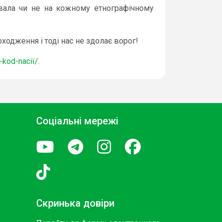
увала чи не на кожному етнографічному
оходження і тоді нас не здолає ворог!
-kod-naciї/
.
Соціальні мережі
Скринька довіри